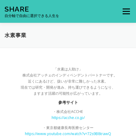
コ
SHARE
ン
メニュー
テ
自分軸で自由に選択できる人生を
ン
ツ
へ
水素事業
ス
キ
ッ
プ
「水素は人助け」
株式会社アッチェのインディペンデントパートナーです。
近くにあるけど、扱いが非常に難しかった水素。
現在では研究・開発が進み、持ち運びできるようになり、
ますます活躍の可能性が広がっています。
参考サイト
・株式会社ACCHE
https://acche.co.jp/
・東京都健康長寿医療センター
https://www.youtube.com/watch?v=72s9B8trawQ