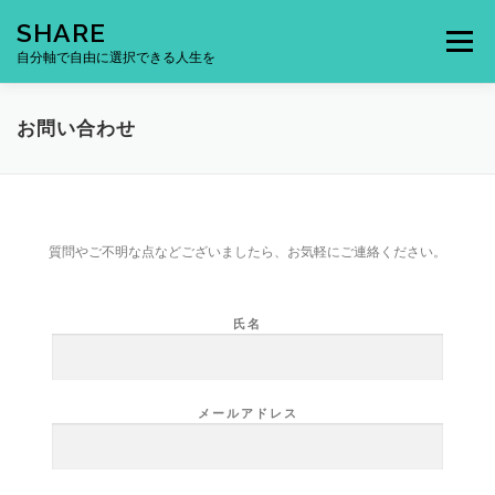
コ
SHARE
ン
メニュー
テ
自分軸で自由に選択できる人生を
ン
ツ
へ
お問い合わせ
ス
キ
ッ
プ
質問やご不明な点などございましたら、お気軽にご連絡ください。
氏名
メールアドレス