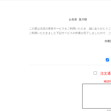
コ
ン
テ
ン
お名前 笈川様
ツ
この度は当店の美容サービスをご利用いただき、誠にありがとうご
へ
ご利用いただきました下記サービスの作業が完了しましたので、ご
ス
作業実
キ
ッ
プ
注文通
確認