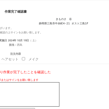
作業完了確認書
きものさゝ谷

静岡県三島市中央町4-21 オスト三島1F
ざいます。
確認の上サインをお願い致します。
施日 2024年 10月 19日
（ 土）
担当：
西島
注文内容
ヘアセット
メイク
り作業が完了したことを確認した
印またはサインをお願い致します